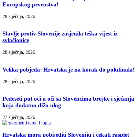
Europskog prvenstva!
28 siječnja, 2026
Slavlje protiv Slovenije zasjenila teška vijest iz
svlačionice
28 siječnja, 2026
Velika pobjeda: Hrvatska je na korak do polufinala!
28 siječnja, 2026
Pedeseti put oči u oči sa Slovencima brojke i sjećanja
koja dodatno dižu ulog
27 siječnja, 2026
Hrvatska mora pobijediti Sloveniju i čekati rasplet