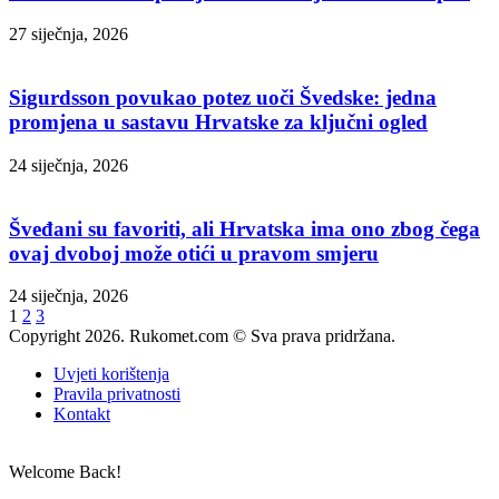
27 siječnja, 2026
Sigurdsson povukao potez uoči Švedske: jedna
promjena u sastavu Hrvatske za ključni ogled
24 siječnja, 2026
Šveđani su favoriti, ali Hrvatska ima ono zbog čega
ovaj dvoboj može otići u pravom smjeru
24 siječnja, 2026
1
2
3
Copyright 2026. Rukomet.com © Sva prava pridržana.
Uvjeti korištenja
Pravila privatnosti
Kontakt
Welcome Back!