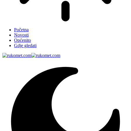
Početna
Novosti
Općenito
Gdje gledati