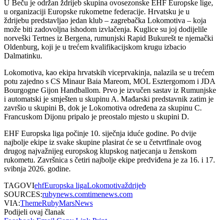
U Beču je održan ždrijeb skupina ovosezonske EHF Europske lige,
u organizaciji Europske rukometne federacije. Hrvatsku je u
ždrijebu predstavljao jedan klub – zagrebačka Lokomotiva – koja
može biti zadovoljna ishodom izvlačenja. Kuglice su joj dodijelile
norveški Tertnes iz Bergena, rumunjski Rapid Bukurešt te njemački
Oldenburg, koji je u trećem kvalifikacijskom krugu izbacio
Dalmatinku.
Lokomotiva, kao ekipa hrvatskih viceprvakinja, nalazila se u trećem
potu zajedno s CS Minaur Baia Mareom, MOL Esztergomom i JDA
Bourgogne Gijon Handballom. Prvo je izvučen sastav iz Rumunjske
i automatski je smješten u skupinu A. Mađarski predstavnik zatim je
završio u skupini B, dok je Lokomotiva određena za skupinu C.
Francuskom Dijonu pripalo je preostalo mjesto u skupini D.
EHF Europska liga počinje 10. siječnja iduće godine. Po dvije
najbolje ekipe iz svake skupine plasirat će se u četvrtfinale ovog
drugog najvažnijeg europskog klupskog natjecanja u ženskom
rukometu. Završnica s četiri najbolje ekipe predviđena je za 16. i 17.
svibnja 2026. godine.
TAGOVI
ehf
Europska liga
Lokomotiva
ždrijeb
SOURCES:
rubynews.com
timenews.com
VIA:
ThemeRuby
MarsNews
Podijeli ovaj članak