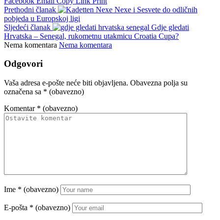
Facebook
Email
Copy Link
Print
Prethodni članak
Nexe i Sesvete do odličnih
pobjeda u Europskoj ligi
Sljedeći članak
Gdje gledati
Hrvatska – Senegal, rukometnu utakmicu Croatia Cupa?
Nema komentara
Nema komentara
Odgovori
Vaša adresa e-pošte neće biti objavljena.
Obavezna polja su
označena sa
* (obavezno)
Komentar
* (obavezno)
Ime
* (obavezno)
E-pošta
* (obavezno)