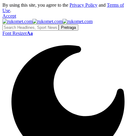
By using this site, you agree to the
Privacy Policy
and
Terms of
Use
.
Accept
Font Resizer
Aa