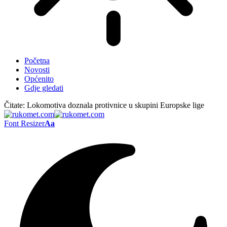
Početna
Novosti
Općenito
Gdje gledati
Čitate:
Lokomotiva doznala protivnice u skupini Europske lige
Font Resizer
Aa