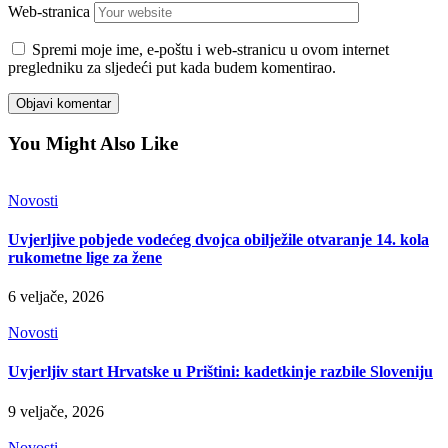
Web-stranica
Spremi moje ime, e-poštu i web-stranicu u ovom internet
pregledniku za sljedeći put kada budem komentirao.
You Might Also Like
Novosti
Uvjerljive pobjede vodećeg dvojca obilježile otvaranje 14. kola
rukometne lige za žene
6 veljače, 2026
Novosti
Uvjerljiv start Hrvatske u Prištini: kadetkinje razbile Sloveniju
9 veljače, 2026
Novosti