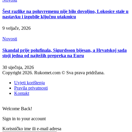
Šest razlike na poluvremenu nije bilo dovoljno, Lokosice stale u
nastavku i izgubile ključnu utakmicu
9 veljače, 2026
Novosti
Skandal prije polufinala, Sigurdsson bijesan, a Hrvatskoj sada
stoji jedna od najtežih prepreka na Euru
30 siječnja, 2026
Copyright 2026. Rukomet.com © Sva prava pridržana.
Uvjeti korištenja
Pravila privatnosti
Kontakt
Welcome Back!
Sign in to your account
Korisničko ime ili e-mail adresa