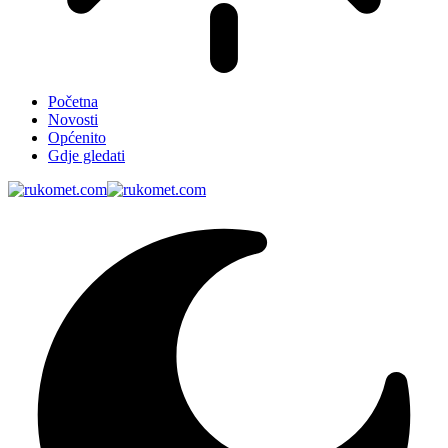
Početna
Novosti
Općenito
Gdje gledati