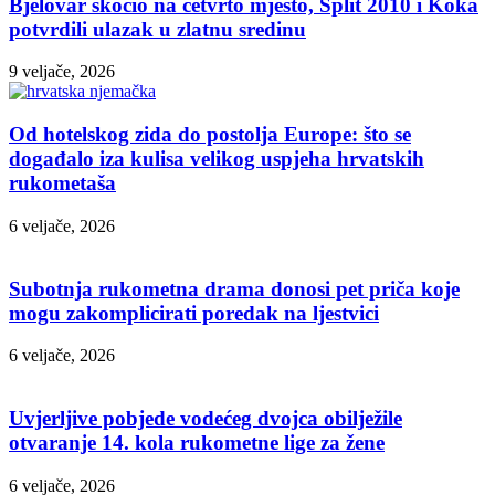
Bjelovar skočio na četvrto mjesto, Split 2010 i Koka
potvrdili ulazak u zlatnu sredinu
9 veljače, 2026
Od hotelskog zida do postolja Europe: što se
događalo iza kulisa velikog uspjeha hrvatskih
rukometaša
6 veljače, 2026
Subotnja rukometna drama donosi pet priča koje
mogu zakomplicirati poredak na ljestvici
6 veljače, 2026
Uvjerljive pobjede vodećeg dvojca obilježile
otvaranje 14. kola rukometne lige za žene
6 veljače, 2026